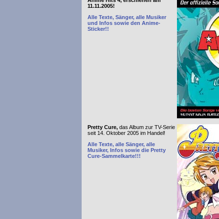
Anime Hits 4, erschienen am
11.11.2005!
Alle Texte, Sänger, alle Musiker
und Infos sowie den Anime-
Sticker!!
Pretty Cure,
das Album zur TV-Serie
seit 14. Oktober 2005 im Handel!
Alle Texte, alle Sänger, alle
Musiker, Infos sowie die Pretty
Cure-Sammelkarte!!!