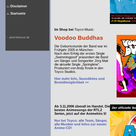
.:. Disclaimer
.:. Startseite
Im Shop bei
Toyco-Music:
Voodoo Buddhas
©
pixel-dressur.de
Die Geburtsstunde der Band war im
Frühjahr 2005 in München.
Nach dem Erfolg der ersten Single
„Swimmingpool“ präsentiert die Band
um Sänger und Songwriter Jörg Mair
die aktuelle Single „Springtime“.
Produziert von Andy Knote in den
Toyco Studios.
Hier mehr Info, Soundbites und
Bestellmöglichkeit =>
Ab 3.11.2006 überall im Handel. Die
besten Animesongs der RTL2
Serien, jetzt auf der Animehits 5!
Nur bei Toyco: alle Texte, Sänger,
alle Musiker und Infos zur neuen
Anime-CD!