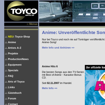
:: Menue
Anime: Unveröffentlichte So
.:.
NEU
: Toyco-Shop
Nur bei Toyco und noch nie auf Tonträger veröffentlich
Anime-Song!
.:. Anime
Mehr Info und Anhören =>
.:. Artists A-Z
.:. Projekte
.:. ProductionNews
.:. Equipment
Anime Hits 6
.:. Specials
Die besten Songs aus den TV-Serien
mit Best of Anime - Karaoke-Bonus
.:. FAQ
CD.
.:. Arts of Toyco
Seit
02.11.2007
im Handel.
.:. Links
Mehr Info =>
.:. Gästebuch
.:. Forum
.:. Contact